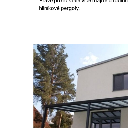
Právě proto stále více majitelů rodi
hliníkové pergoly.