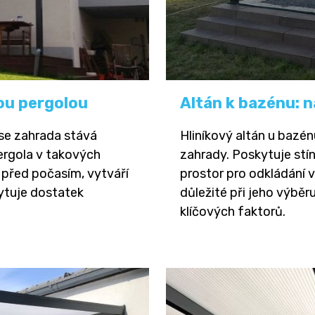
ou pergolou
Altán k bazénu: n
 se zahrada stává
Hliníkový altán u bazé
ergola v takových
zahrady. Poskytuje stín
í před počasím, vytváří
prostor pro odkládání vě
ytuje dostatek
důležité při jeho výběr
klíčových faktorů.