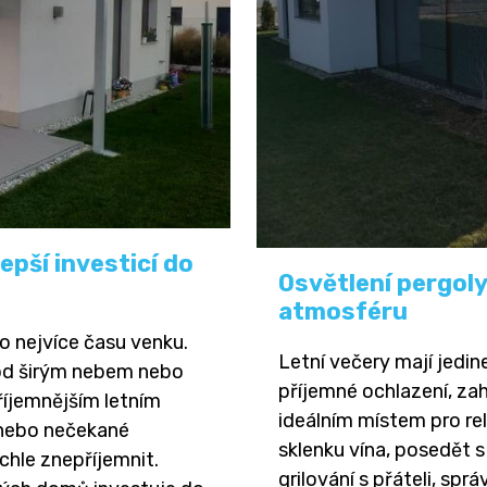
lepší investicí do
Osvětlení pergoly
atmosféru
o nejvíce času venku.
Letní večery mají jedin
pod širým nebem nebo
příjemné ochlazení, zah
příjemnějším letním
ideálním místem pro rel
e nebo nečekané
sklenku vína, posedět 
hle znepříjemnit.
grilování s přáteli, sp