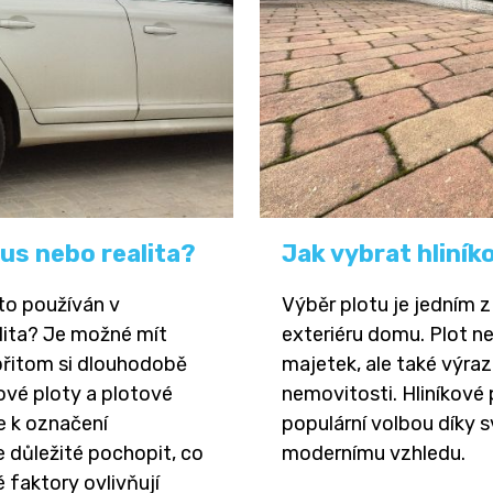
us nebo realita?
Jak vybrat hliník
to používán v
Výběr plotu je jedním z
alita? Je možné mít
exteriéru domu. Plot ne
 přitom si dlouhodobě
majetek, ale také výraz
ové ploty a plotové
nemovitosti. Hliníkové 
e k označení
populární volbou díky s
je důležité pochopit, co
modernímu vzhledu.
faktory ovlivňují