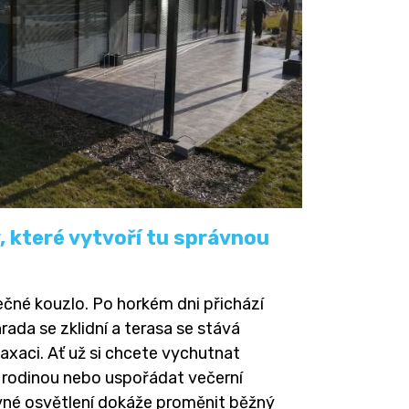
, které vytvoří tu správnou
ečné kouzlo. Po horkém dni přichází
rada se zklidní a terasa se stává
axaci. Ať už si chcete vychutnat
s rodinou nebo uspořádat večerní
rávné osvětlení dokáže proměnit běžný