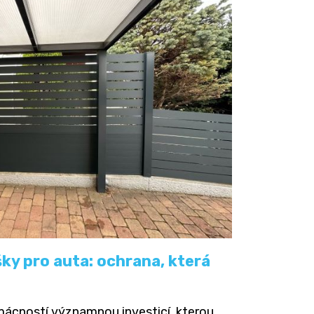
šky pro auta: ochrana, která
mácností významnou investicí, kterou