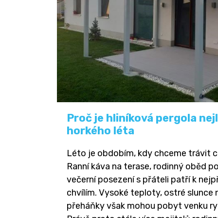
Proč je hliníková pergola nej
horkého léta
Léto je obdobím, kdy chceme trávit c
Ranní káva na terase, rodinný oběd 
večerní posezení s přáteli patří k nej
chvílím. Vysoké teploty, ostré slunc
přeháňky však mohou pobyt venku ryc