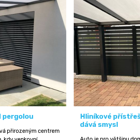
d pergolou
Hliníkové přístře
dává smysl
ává přirozeným centrem
Auto je pro většinu do
, kdy venkovní