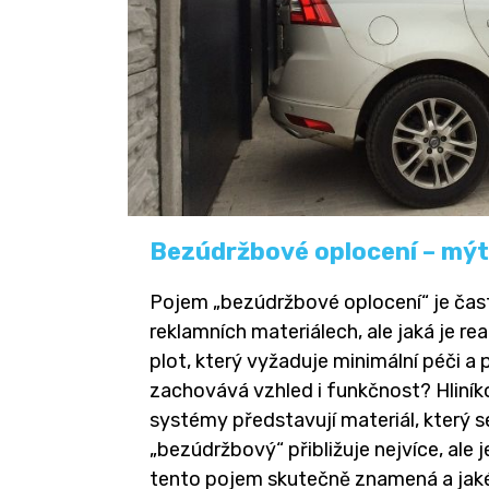
Bezúdržbové oplocení – mýt
Pojem „bezúdržbové oplocení“ je čas
reklamních materiálech, ale jaká je re
plot, který vyžaduje minimální péči a
zachovává vzhled i funkčnost? Hliník
systémy představují materiál, který s
„bezúdržbový“ přibližuje nejvíce, ale 
tento pojem skutečně znamená a jaké 