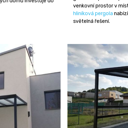
nných domů investuje do
venkovní prostor v mís
hliníková pergola
nabízí
světelná řešení.