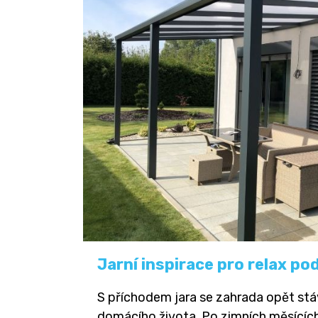
Jarní inspirace pro relax po
S příchodem jara se zahrada opět st
domácího života. Po zimních měsících