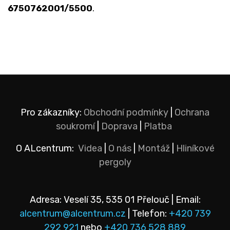
6750762001/5500
.
Pro zákazníky:
Obchodní podmínky
|
Ochrana
soukromí
|
Doprava
|
Platba
O ALcentrum:
Videa
|
O nás
|
Montáž
|
Hliníkové
pergoly
Adresa: Veselí 35, 535 01 Přelouč | Email:
alcentrum@alcentrum.cz
| Telefon:
+420 739
292 921
nebo
+420 736 528 889