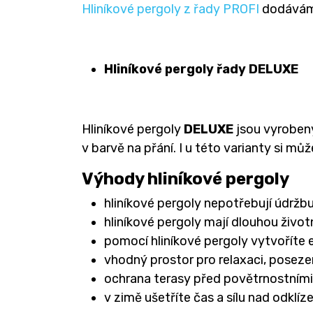
Hliníkové pergoly z řady PROFI
dodáváme
Hliníkové pergoly řady DELUXE
Hliníkové pergoly
DELUXE
jsou vyrobeny
v barvě na přání. I u této varianty si 
Výhody hliníkové pergoly
hliníkové pergoly nepotřebují údržb
hliníkové pergoly mají dlouhou živo
pomocí hliníkové pergoly vytvoříte
vhodný prostor pro relaxaci, posezen
ochrana terasy před povětrnostními 
v zimě ušetříte čas a sílu nad odkl