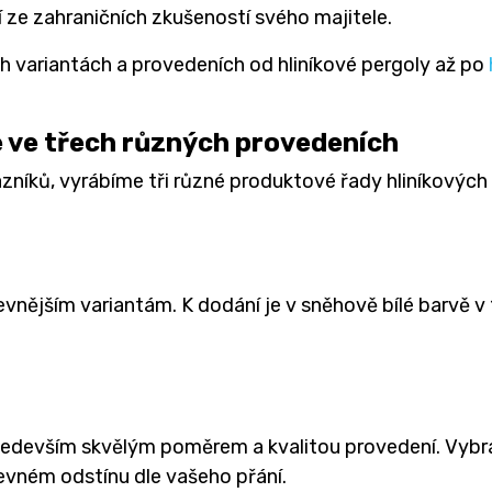
í ze zahraničních zkušeností svého majitele.
h variantách a provedeních od hliníkové pergoly až po
 ve třech různých provedeních
azníků, vyrábíme tři různé produktové řady hliníkových 
levnějším variantám. K dodání je v sněhově bílé barvě v
edevším skvělým poměrem a kvalitou provedení. Vybra
revném odstínu dle vašeho přání.