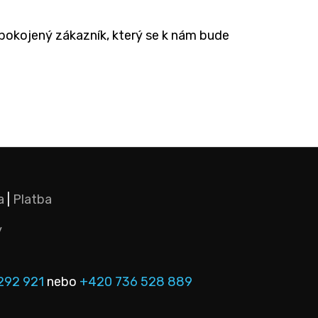
spokojený zákazník, který se k nám bude
a
|
Platba
y
292 921
nebo
+420 736 528 889