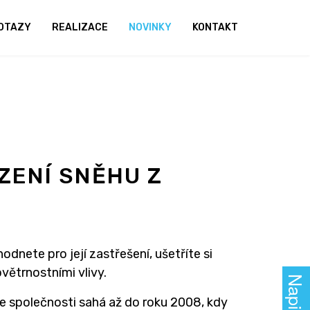
OTAZY
REALIZACE
NOVINKY
KONTAKT
ÍZENÍ SNĚHU Z
dnete pro její zastřešení, ušetříte si
ovětrnostními vlivy.
ie společnosti sahá až do roku 2008, kdy