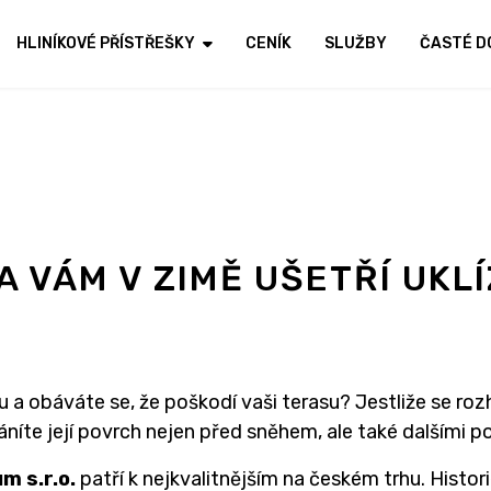
HLINÍKOVÉ PŘÍSTŘEŠKY
CENÍK
SLUŽBY
ČASTÉ D
A VÁM V ZIMĚ UŠETŘÍ UKL
 obáváte se, že poškodí vaši terasu? Jestliže se rozho
áníte její povrch nejen před sněhem, ale také dalšími p
m s.r.o.
patří k nejkvalitnějším na českém trhu. Histor