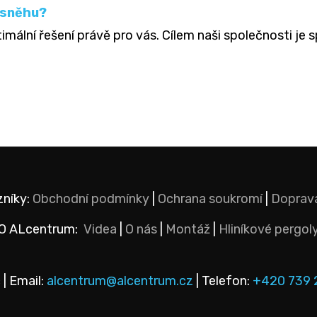
í sněhu?
mální řešení právě pro vás. Cílem naši společnosti je 
níky:
Obchodní podmínky
|
Ochrana soukromí
|
Doprav
O ALcentrum:
Videa
|
O nás
|
Montáž
|
Hliníkové pergol
 | Email:
alcentrum@alcentrum.cz
| Telefon:
+420 739 