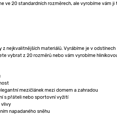
 ve 20 standardních rozměrech, ale vyrobíme vám ji t
 z nejkvalitnějších materiálů. Vyrábíme je v odstínech 
můžete vybrat z 20 rozměrů nebo vám vyrobíme hliníkov
u
tnost
 elegantní mezičlánek mezi domem a zahradou
í s přáteli nebo sportovní vyžití
vlivy
ízením napadaného sněhu