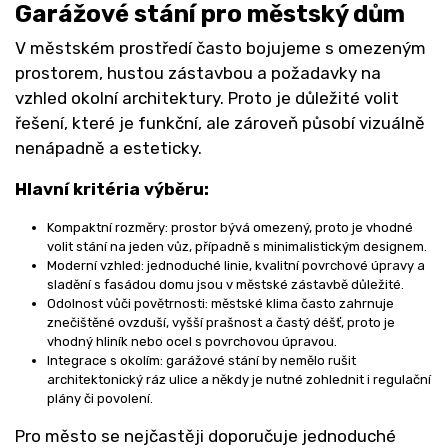
Garážové stání pro městský dům
V městském prostředí často bojujeme s omezeným
prostorem, hustou zástavbou a požadavky na
vzhled okolní architektury. Proto je důležité volit
řešení, které je funkční, ale zároveň působí vizuálně
nenápadně a esteticky.
Hlavní kritéria výběru:
Kompaktní rozměry: prostor bývá omezený, proto je vhodné
volit stání na jeden vůz, případně s minimalistickým designem.
Moderní vzhled: jednoduché linie, kvalitní povrchové úpravy a
sladění s fasádou domu jsou v městské zástavbě důležité.
Odolnost vůči povětrnosti: městské klima často zahrnuje
znečištěné ovzduší, vyšší prašnost a častý déšť, proto je
vhodný hliník nebo ocel s povrchovou úpravou.
Integrace s okolím: garážové stání by nemělo rušit
architektonický ráz ulice a někdy je nutné zohlednit i regulační
plány či povolení.
Pro město se nejčastěji doporučuje jednoduché