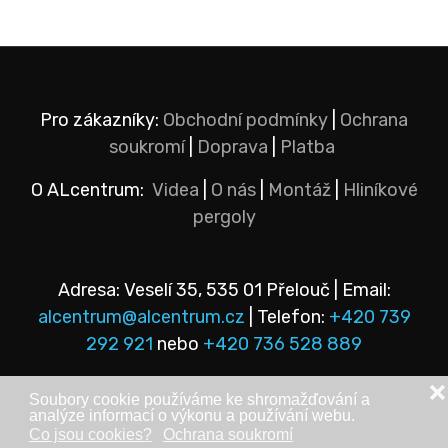
Pro zákazníky:
Obchodní podmínky
|
Ochrana
soukromí
|
Doprava
|
Platba
O ALcentrum:
Videa
|
O nás
|
Montáž
|
Hliníkové
pergoly
Adresa: Veselí 35, 535 01 Přelouč | Email:
alcentrum@alcentrum.cz
| Telefon:
+420 739
292 921
nebo
+420 736 528 889
❌
Soubory cookie používáme ke shromažďování a
analýze informací o výkonu a používání webu.
Co jsou cookies?
Ochrana soukromí
© Copyright 2025 - ALcentrum s.r.o. Veškerá práva vyhrazena.