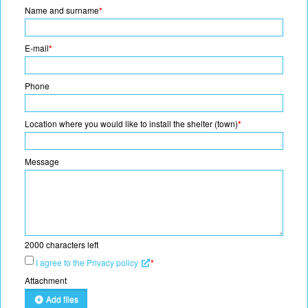
Name and surname
*
E-mail
*
Phone
Location where you would like to install the shelter (town)
*
Message
2000
characters left
I agree to the Privacy policy
*
Attachment
Add files