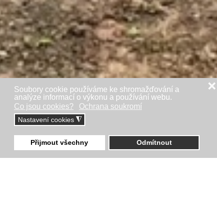
❌
Soubory cookie používáme ke shromažďování a
analýze informací o výkonu a používání webu.
Co jsou cookies?
Ochrana soukromí
Nastavení cookies
◮
Přijmout všechny
Odmítnout