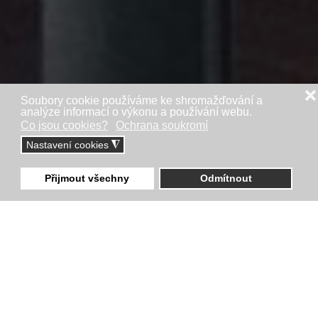
❌
Soubory cookie používáme ke shromažďování a
analýze informací o výkonu a používání webu.
Co jsou cookies?
Ochrana soukromí
Nastavení cookies
◮
Přijmout všechny
Odmítnout
Would you like a conservatory that would look great