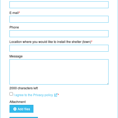
E-mail
*
Phone
Location where you would like to install the shelter (town)
*
Message
2000
characters left
I agree to the Privacy policy
*
Attachment
Add files