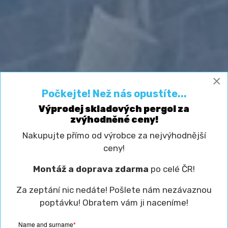
×
Počkejte! Než nás opustíte...
Výprodej skladových pergol za
zvýhodněné ceny!
Nakupujte přímo od výrobce za nejvýhodnější
ceny!
Montáž a doprava zdarma
po celé ČR!
Za zeptání nic nedáte! Pošlete nám nezávaznou
poptávku! Obratem vám ji naceníme!
Name and surname
*